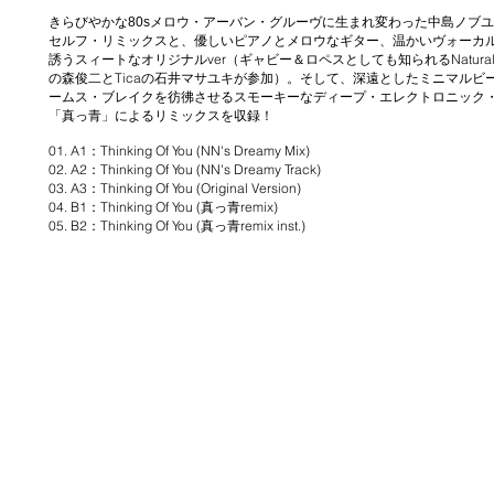
きらびやかな80sメロウ・アーバン・グルーヴに生まれ変わった中島ノブ
温かいヴォーカ
セルフ・リミックスと、優しいピアノとメロウなギター、
誘うスィートなオリジナルver（ギャビー＆ロペスとしても知られるNatural Ca
の森俊二とTicaの石井マサユキが参加）。
そして、深遠としたミニマルビ
ームス・ブレイクを彷彿させるスモーキーなディープ・エレクトロニック
「真っ青」によるリミックスを収録！
01.
A1：Thinking Of You (NN's Dreamy Mix)
02.
A2：Thinking Of You (NN's Dreamy Track)
03.
A3：Thinking Of You (Original Version)
04.
B1：Thinking Of You (真っ青remix)
05.
B2：Thinking Of You (真っ青remix inst.)