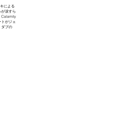
ユキによる
ルが涙すら
lamity
ートがジェ
・ダブの