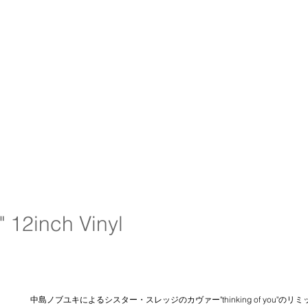
" 12inch Vinyl
中島ノブユキによるシスター・スレッジのカヴァー"thinking of you"のリミ